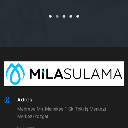
Adres:
Medrese Mh. Menekşe 1 Sk. Toki İş Merkezi
Merkez/Yozgat