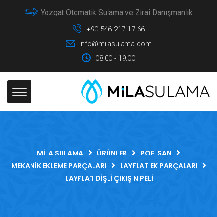
Yozgat Otomatik Sulama ve Zirai Danışmanlık
+90 546 217 17 66
info@milasulama.com
08:00 - 19:00
MILA SULAMA
ÜRÜNLER
POELSAN
MEKANIK EKLEME PARÇALARI
LAYFLAT EK PARÇALARI
LAYFLAT DIŞLI ÇIKIŞ NIPELI