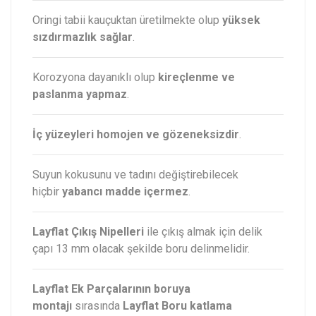
Oringi tabii kauçuktan üretilmekte olup
yüksek
sızdırmazlık sağlar
.
Korozyona dayanıklı olup
kireçlenme ve
paslanma yapmaz
.
İç yüzeyleri homojen ve gözeneksizdir
.
Suyun kokusunu ve tadını değiştirebilecek
hiçbir
yabancı madde içermez
.
Layflat Çıkış Nipelleri
ile çıkış almak için delik
çapı 13 mm olacak şekilde boru delinmelidir.
Layflat Ek Parçalarının boruya
montajı
sırasında
Layflat Boru katlama