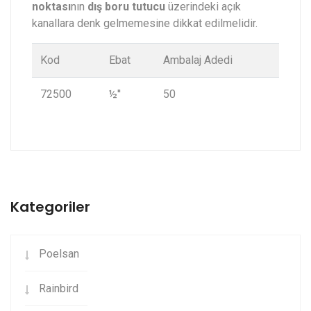
noktası
nın
dış boru tutucu
üzerindeki açık
kanallara denk gelmemesine dikkat edilmelidir.
Kod
Ebat
Ambalaj Adedi
72500
½''
50
Kategoriler
Poelsan
Rainbird