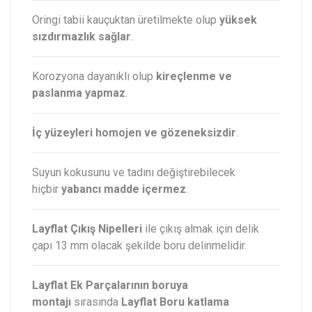
Oringi tabii kauçuktan üretilmekte olup
yüksek
sızdırmazlık sağlar
.
Korozyona dayanıklı olup
kireçlenme ve
paslanma yapmaz
.
İç yüzeyleri homojen ve gözeneksizdir
.
Suyun kokusunu ve tadını değiştirebilecek
hiçbir
yabancı madde içermez
.
Layflat Çıkış Nipelleri
ile çıkış almak için delik
çapı 13 mm olacak şekilde boru delinmelidir.
Layflat Ek Parçalarının boruya
montajı
sırasında
Layflat Boru katlama