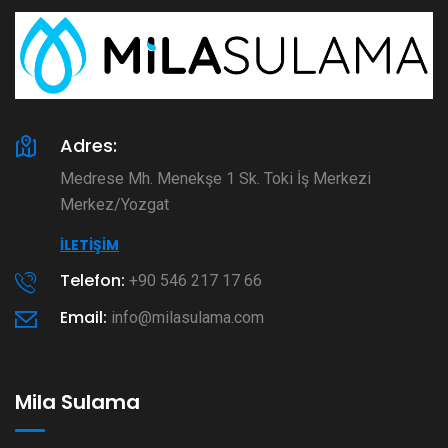
Adres:
Medrese Mh. Menekşe 1 Sk. Toki İş Merkezi
Merkez/Yozgat
İLETIŞIM
Telefon:
+90 546 217 17 66
Email:
info@milasulama.com
Mila Sulama