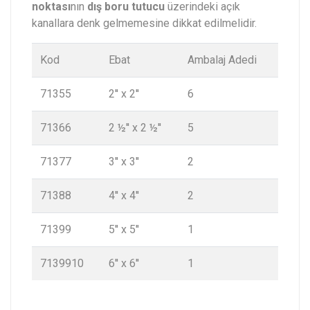
noktası
nın
dış boru tutucu
üzerindeki açık
kanallara denk gelmemesine dikkat edilmelidir.
Kod
Ebat
Ambalaj Adedi
71355
2'' x 2''
6
71366
2 ½'' x 2 ½''
5
71377
3'' x 3''
2
71388
4'' x 4''
2
71399
5'' x 5''
1
7139910
6'' x 6''
1