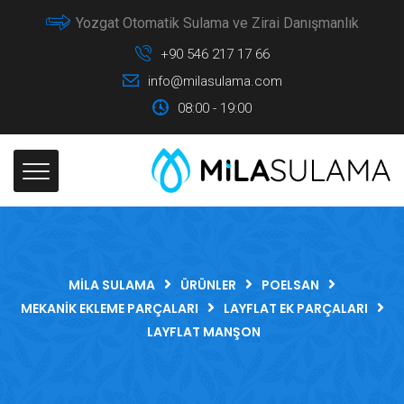
Yozgat Otomatik Sulama ve Zirai Danışmanlık
+90 546 217 17 66
info@milasulama.com
08:00 - 19:00
MILA SULAMA
ÜRÜNLER
POELSAN
MEKANIK EKLEME PARÇALARI
LAYFLAT EK PARÇALARI
LAYFLAT MANŞON