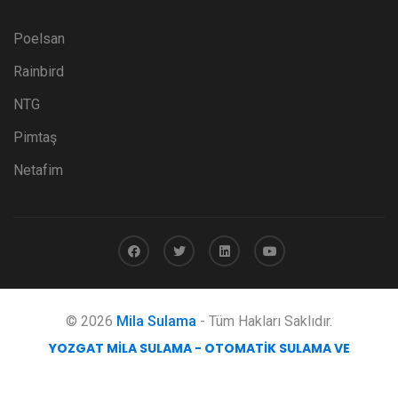
Poelsan
Rainbird
NTG
Pimtaş
Netafim
© 2026
Mila Sulama
- Tüm Hakları Saklıdır.
YOZGAT MILA SULAMA - OTOMATIK SULAMA VE
MÜHENDISLIK HIZMETLERI
obicode web tasarım