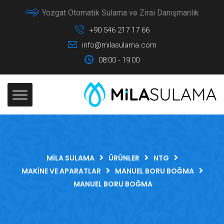
Yozgat Otomatik Sulama ve Zirai Danışmanlık
+90 546 217 17 66
info@milasulama.com
08:00 - 19:00
MILA SULAMA
ÜRÜNLER
NTG
MAKINE VE APARATLAR
MANUEL BORU BOĞMA
MANUEL BORU BOĞMA