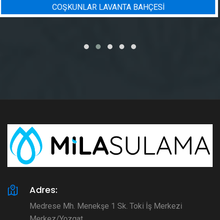
Sİ
BADEM BAHÇESI SULAMA 
Adres:
Medrese Mh. Menekşe 1 Sk. Toki İş Merkezi
Merkez/Yozgat