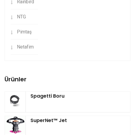
Rainbird
NTG
Pimtaş
Netafim
Ürünler
Spagetti Boru
SuperNet™ Jet