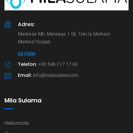
Adres:
Medrese Mh. Menekşe 1 Sk. Toki İş Merkezi
Merkez/Yozgat
İLETIŞIM
Telefon:
+90 546 217 17 66
Email:
info@milasulama.com
Mila Sulama
Hakkımızda