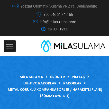
Yozgat Otomatik Sulama ve Zirai Danışmanlık
+90 546 217 17 66
info@milasulama.com
08:00 - 19:00
MILA SULAMA
ÜRÜNLER
PIMTAŞ
UH-PVC RAKORLAR
RAKORLAR
METAL KÖRÜKLÜ KOMPANSATÖRLER / HARAKETLI FLANŞ
(30MM LAYNERLI)