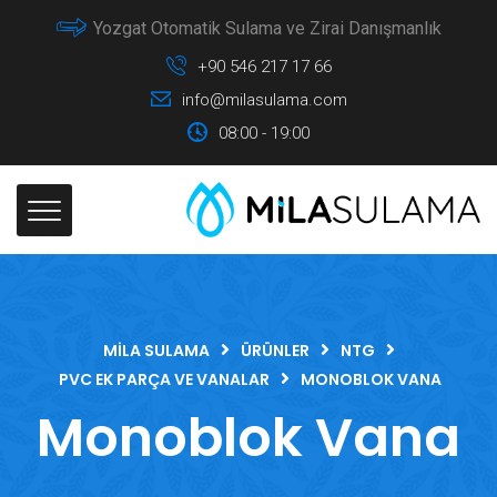
Yozgat Otomatik Sulama ve Zirai Danışmanlık
+90 546 217 17 66
info@milasulama.com
08:00 - 19:00
MILA SULAMA
ÜRÜNLER
NTG
PVC EK PARÇA VE VANALAR
MONOBLOK VANA
Monoblok Vana