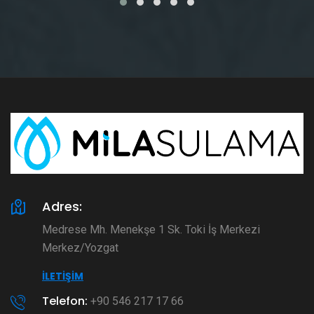
Adres:
Medrese Mh. Menekşe 1 Sk. Toki İş Merkezi
Merkez/Yozgat
İLETIŞIM
Telefon:
+90 546 217 17 66