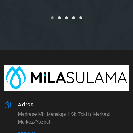
Adres:
Medrese Mh. Menekşe 1 Sk. Toki İş Merkezi
Merkez/Yozgat