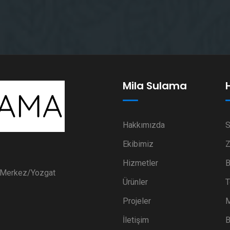
Mila Sulama
Hakkımızda
S
Ekibimiz
Z
Hizmetler
B
i Merkez/Yozgat
Ürünler
T
Projeler
M
İletişim
B