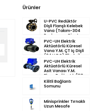
Ürünler
U-PVC Redüktör
Dişli Flanşlı Kelebek
Vana (Takım-304
Paslanmaz Civata-
Somun-Pul)
PVC-UH Elektrik
Aktüatörlü Küresel
Vana Y.M. ÇT Iç Dişli
(24 V DC) Elle Acil
Kumandalı
PVC-UH Elektrik
Aktüatörlü Küresel
Asit Vanası Y.M.
Flanş Bağlantılı (110-
260 V DC) Elle Acil
Kilitli Bağlantı
Kumandalı
Somunu
Minisprinkler Tırnaklı
Uzun Mesafe