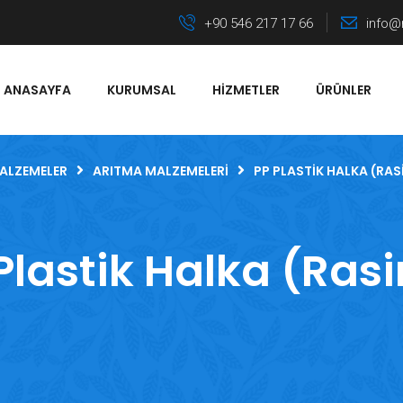
+90 546 217 17 66
info@
ANASAYFA
KURUMSAL
HIZMETLER
ÜRÜNLER
MALZEMELER
ARITMA MALZEMELERI
PP PLASTIK HALKA (RAS
Plastik Halka (Ras