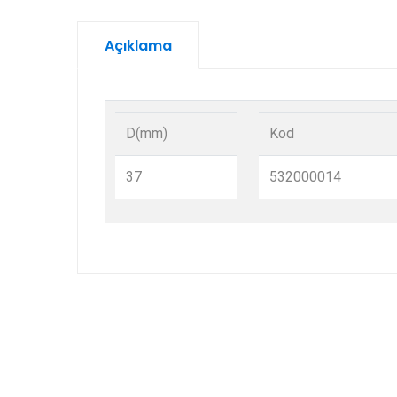
Açıklama
D(mm)
Kod
37
532000014