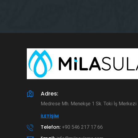
Adres:
Medrese Mh. Menekşe 1 Sk. Toki İş Merkez
İLETIŞIM
Telefon:
+90 546 217 17 66