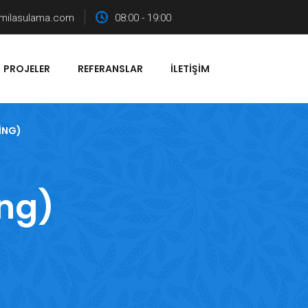
milasulama.com
08:00 - 19:00
PROJELER
REFERANSLAR
İLETIŞIM
ING)
ing)