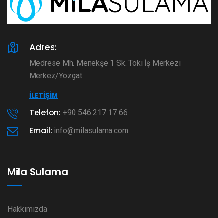
Adres:
Medrese Mh. Menekşe 1 Sk. Toki İş Merkezi
Merkez/Yozgat
İLETIŞIM
Telefon:
+90 546 217 17 66
Email:
info@milasulama.com
Mila Sulama
Hakkımızda