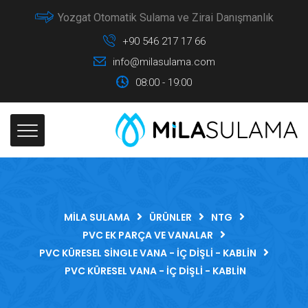
Yozgat Otomatik Sulama ve Zirai Danışmanlık
+90 546 217 17 66
info@milasulama.com
08:00 - 19:00
MILA SULAMA
ÜRÜNLER
NTG
PVC EK PARÇA VE VANALAR
PVC KÜRESEL SINGLE VANA - İÇ DIŞLI - KABLIN
PVC KÜRESEL VANA - İÇ DIŞLI - KABLIN