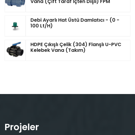
Vana (Çift Taraf İçten Dişli) FPM
Debi Ayarlı Hat Üstü Damlatıcı - (0 -
100 Lt/h)
HDPE Çıkışlı Çelik (304) Flanşlı U-PVC
Kelebek Vana (Takım)
Projeler