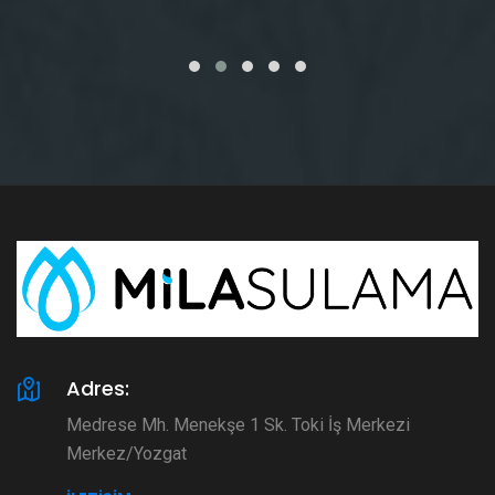
Adres:
Medrese Mh. Menekşe 1 Sk. Toki İş Merkezi
Merkez/Yozgat