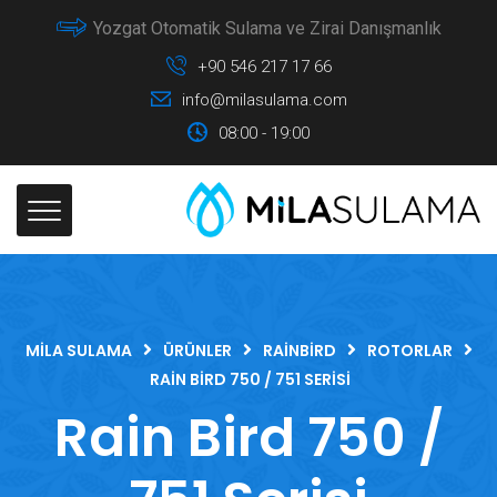
Yozgat Otomatik Sulama ve Zirai Danışmanlık
+90 546 217 17 66
info@milasulama.com
08:00 - 19:00
MILA SULAMA
ÜRÜNLER
RAINBIRD
ROTORLAR
RAIN BIRD 750 / 751 SERISI
Rain Bird 750 /