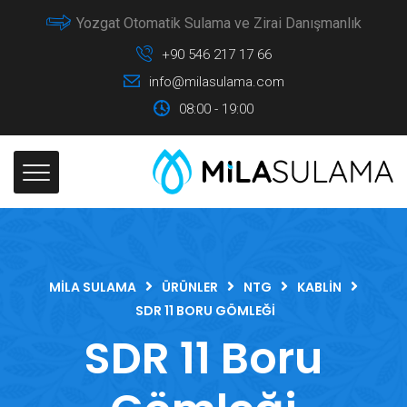
Yozgat Otomatik Sulama ve Zirai Danışmanlık
+90 546 217 17 66
info@milasulama.com
08:00 - 19:00
MILA SULAMA
ÜRÜNLER
NTG
KABLIN
SDR 11 BORU GÖMLEĞI
SDR 11 Boru