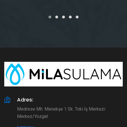
Adres:
Medrese Mh. Menekşe 1 Sk. Toki İş Merkezi
Merkez/Yozgat