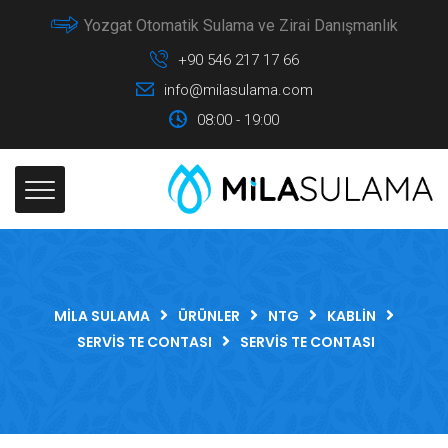
Yozgat Otomatik Sulama ve Zirai Danışmanlık
+90 546 217 17 66
info@milasulama.com
08:00 - 19:00
MILA SULAMA
ÜRÜNLER
NTG
KABLIN
SERVIS TE CONTASI
SERVIS TE CONTASI