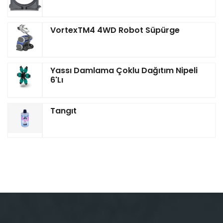
VortexTM4 4WD Robot Süpürge
Yassı Damlama Çoklu Dağıtım Nipeli
6'lı
Tangıt