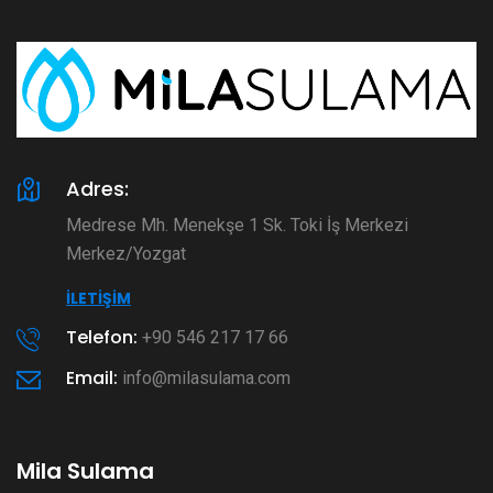
Adres:
Medrese Mh. Menekşe 1 Sk. Toki İş Merkezi
Merkez/Yozgat
İLETIŞIM
Telefon:
+90 546 217 17 66
Email:
info@milasulama.com
Mila Sulama