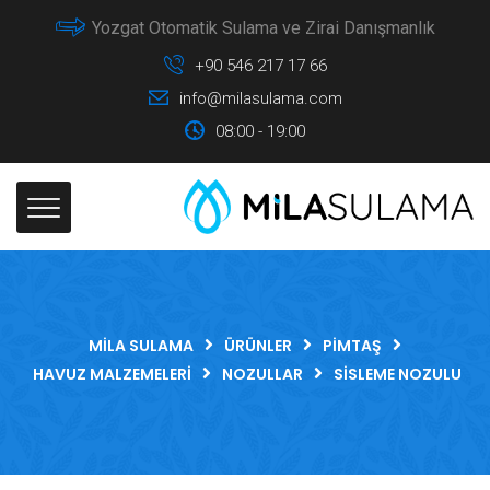
Yozgat Otomatik Sulama ve Zirai Danışmanlık
+90 546 217 17 66
info@milasulama.com
08:00 - 19:00
MILA SULAMA
ÜRÜNLER
PIMTAŞ
HAVUZ MALZEMELERI
NOZULLAR
SISLEME NOZULU