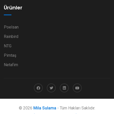
Ürünler
Poelsan
Rainbird
NTG
Pimtaş
Netafim
© 2026
Mila Sulama
- Tüm Hakları Saklıdır.