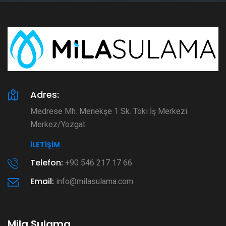
Adres:
Medrese Mh. Menekşe 1 Sk. Toki İş Merkezi
Merkez/Yozgat
İLETIŞIM
Telefon:
+90 546 217 17 66
Email:
info@milasulama.com
Mila Sulama