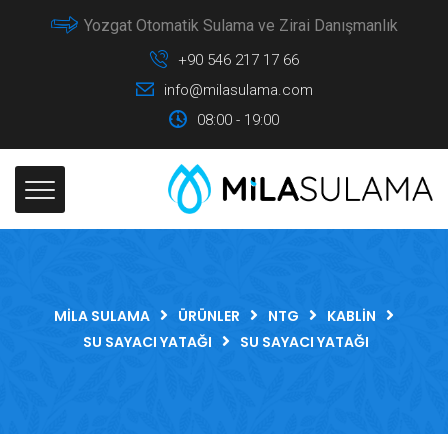
Yozgat Otomatik Sulama ve Zirai Danışmanlık
+90 546 217 17 66
info@milasulama.com
08:00 - 19:00
MILA SULAMA
ÜRÜNLER
NTG
KABLIN
SU SAYACI YATAĞI
SU SAYACI YATAĞI