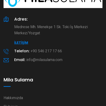
Adres:
Medrese Mh. Menekşe 1 Sk. Toki İş Merkezi
Merkez/Yozgat
İLETIŞIM
Telefon:
+90 546 217 17 66
Email:
info@milasulama.com
Mila Sulama
Hakkımızda