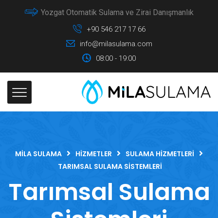
Yozgat Otomatik Sulama ve Zirai Danışmanlık
+90 546 217 17 66
info@milasulama.com
08:00 - 19:00
MILA SULAMA
HIZMETLER
SULAMA HIZMETLERI
TARIMSAL SULAMA SISTEMLERI
Tarımsal Sulama