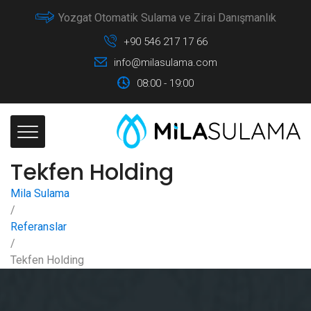
Yozgat Otomatik Sulama ve Zirai Danışmanlık
+90 546 217 17 66
info@milasulama.com
08:00 - 19:00
Tekfen Holding
Mila Sulama
/
Referanslar
/
Tekfen Holding