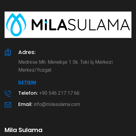
Adres:
Medrese Mh. Menekşe 1 Sk. Toki İş Merkezi
Merkez/Yozgat
İLETIŞIM
Telefon:
+90 546 217 17 66
Email:
info@milasulama.com
Mila Sulama