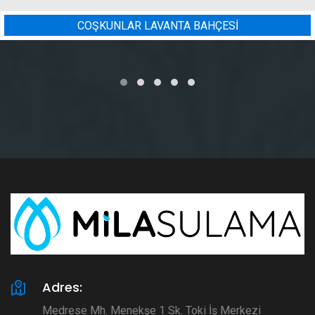
ÇESİ
BADEM BAHÇESI SULAM
Adres:
Medrese Mh. Menekşe 1 Sk. Toki İş Merkezi