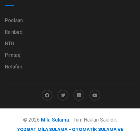
Poelsan
Rainbird
NTG
Pimtaş
Netafim
© 2026
Mila Sulama
- Tüm Hakları Saklıdır.
YOZGAT MILA SULAMA - OTOMATIK SULAMA VE
MÜHENDISLIK HIZMETLERI