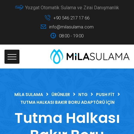
Yozgat Otomatik Sulama ve Zirai Danışmanlık
+90 546 217 17 66
info@milasulama.com
08:00 - 19:00
MILA SULAMA
ÜRÜNLER
NTG
PUSH FIT
TUTMA HALKASI BAKIR BORU ADAPTÖRÜ İÇIN
Tutma Halkası