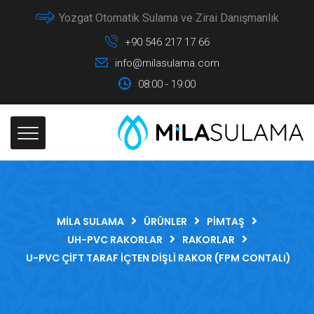
Yozgat Otomatik Sulama ve Zirai Danışmanlık
+90 546 217 17 66
info@milasulama.com
08:00 - 19:00
MILA SULAMA
ÜRÜNLER
PIMTAŞ
UH-PVC RAKORLAR
RAKORLAR
U-PVC ÇIFT TARAF İÇTEN DIŞLI RAKOR (FPM CONTALI)