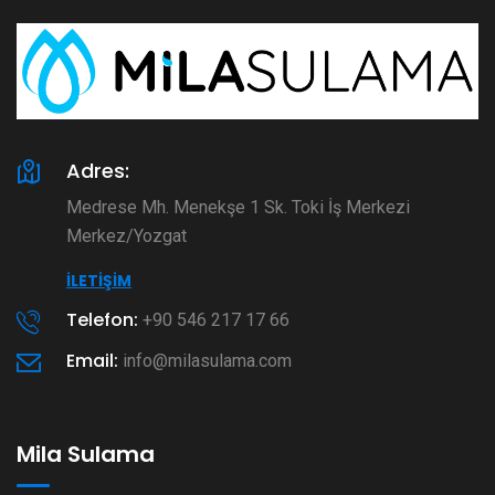
Adres:
Medrese Mh. Menekşe 1 Sk. Toki İş Merkezi
Merkez/Yozgat
İLETIŞIM
Telefon:
+90 546 217 17 66
Email:
info@milasulama.com
Mila Sulama