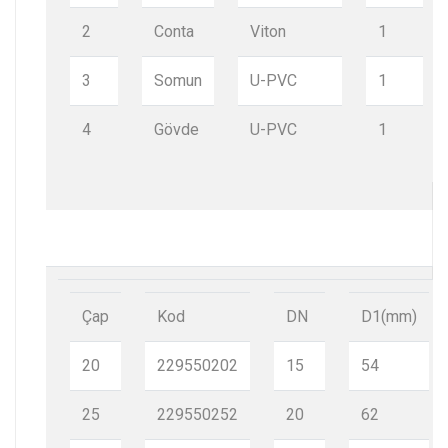
2
Conta
Viton
1
3
Somun
U-PVC
1
4
Gövde
U-PVC
1
Çap
Kod
DN
D1(mm)
20
229550202
15
54
25
229550252
20
62