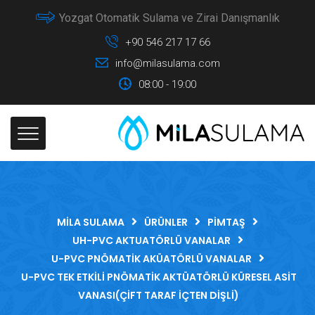
Yozgat Otomatik Sulama ve Zirai Danışmanlık
+90 546 217 17 66
info@milasulama.com
08:00 - 19:00
MILA SULAMA
ÜRÜNLER
PIMTAŞ
UH-PVC AKTUATÖRLÜ VANALAR
U-PVC PNÖMATIK AKÜATÖRLÜ VANALAR
U-PVC TEK ETKILI PNÖMATIK AKTÜATÖRLÜ KÜRESEL ASIT
VANASI(ÇIFT TARAF İÇTEN DIŞLI)