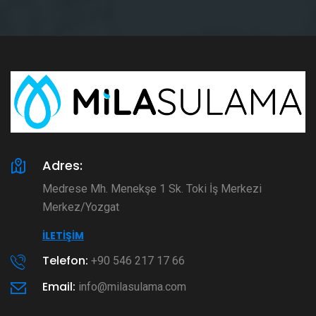
Adres:
Medrese Mh. Menekşe 1 Sk. Toki İş Merkezi
Merkez/Yozgat
İLETIŞIM
Telefon:
+90 546 217 17 66
Email:
info@milasulama.com