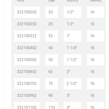
Kod
Çap
R(inch)
Basınç
322100202
20
1/2"
16
322100252
25
1/2"
16
322100322
32
1"
16
322100402
40
1 1/4"
16
322100502
50
1 1/2"
16
322100632
63
2"
16
322100752
75
2 1/2"
16
322100902
90
3"
16
322101102
110
4"
16