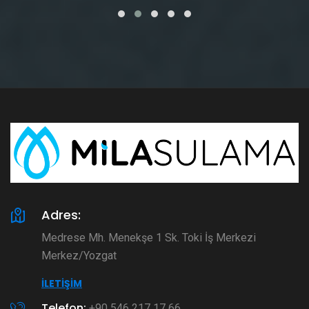
Adres:
Medrese Mh. Menekşe 1 Sk. Toki İş Merkezi
Merkez/Yozgat
İLETIŞIM
Telefon:
+90 546 217 17 66