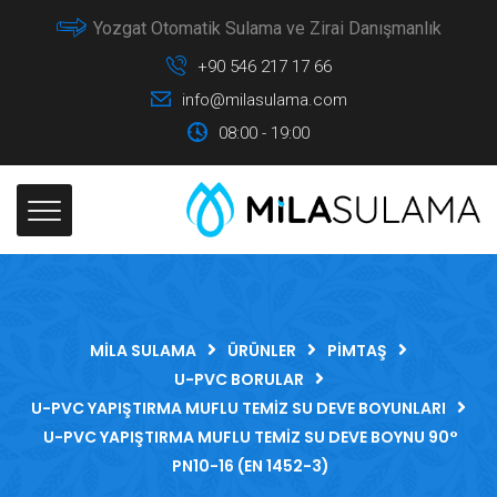
Yozgat Otomatik Sulama ve Zirai Danışmanlık
+90 546 217 17 66
info@milasulama.com
08:00 - 19:00
MILA SULAMA
ÜRÜNLER
PIMTAŞ
U-PVC BORULAR
U-PVC YAPIŞTIRMA MUFLU TEMIZ SU DEVE BOYUNLARI
U-PVC YAPIŞTIRMA MUFLU TEMIZ SU DEVE BOYNU 90°
PN10-16 (EN 1452-3)