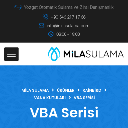
Yozgat Otomatik Sulama ve Zirai Danışmanlık
+90 546 217 17 66
info@milasulama.com
08:00 - 19:00
MILA SULAMA
ÜRÜNLER
RAINBIRD
VANA KUTULARI
VBA SERISI
VBA Serisi