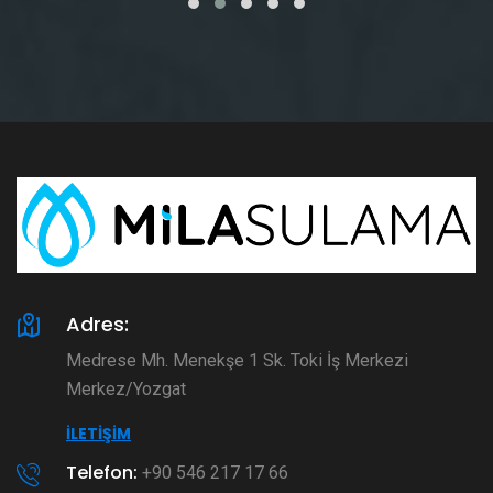
Adres:
Medrese Mh. Menekşe 1 Sk. Toki İş Merkezi
Merkez/Yozgat
İLETIŞIM
Telefon:
+90 546 217 17 66