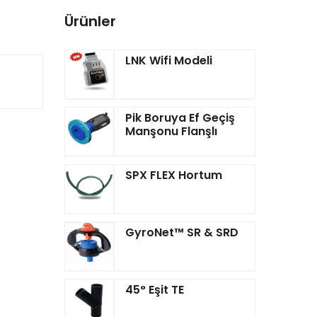
Ürünler
LNK Wifi Modeli
Pik Boruya Ef Geçiş
Manşonu Flanşlı
SPX FLEX Hortum
GyroNet™ SR & SRD
45° Eşit TE