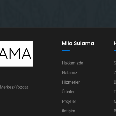
Mila Sulama
Hakkımızda
S
Ekibimiz
Z
Hizmetler
B
i Merkez/Yozgat
Ürünler
T
Projeler
M
İletişim
B