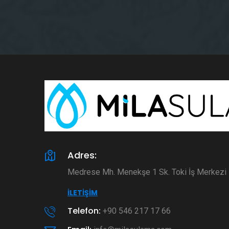
Adres:
Medrese Mh. Menekşe 1 Sk. Toki İş Merkez
İLETIŞIM
Telefon:
+90 546 217 17 66