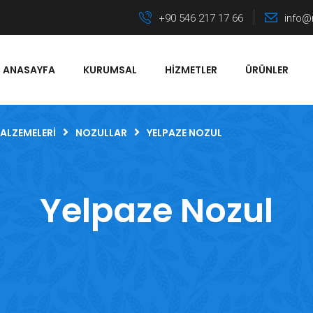
+90 546 217 17 66
info@
ANASAYFA
KURUMSAL
HIZMETLER
ÜRÜNLER
ALZEMELERI
NOZULLAR
YELPAZE NOZUL
Yelpaze Nozul