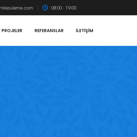
milasulama.com
08:00 - 19:00
PROJELER
REFERANSLAR
İLETIŞIM