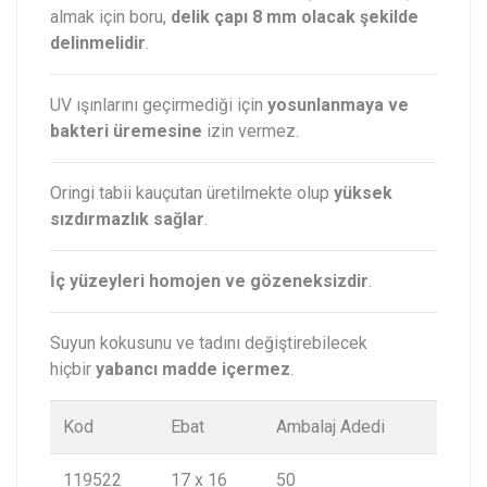
almak için boru,
delik çapı 8 mm olacak şekilde
delinmelidir
.
UV ışınlarını geçirmediği için
yosunlanmaya ve
bakteri üremesine
izin vermez.
Oringi tabii kauçutan üretilmekte olup
yüksek
sızdırmazlık sağlar
.
İç yüzeyleri homojen ve gözeneksizdir
.
Suyun kokusunu ve tadını değiştirebilecek
hiçbir
yabancı madde içermez
.
Kod
Ebat
Ambalaj Adedi
119522
17 x 16
50