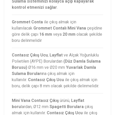
Sulama sisteminizi kolayca açıp kapayarak
kontrol etmenizi sağlar
.
Grommet Conta
ile çıkış almak için
kullanılacak
Grommet Contalı Mini Vana
çeşidine
göre delik çapı
16 mm
veya
20 mm
olacak şekilde
boru delinmelidir
Contasız Çıkış Ucu
,
Layflat
ve Alçak Yoğunluklu
Polietilen (AYPE) Borulardan
(Düz Damla Sulama
Borusu)
Ø16 mm ve Ø20 mm
Yuvarlak Damla
Sulama Boruları
na çıkış almak için
kullanılır.
Contasız Çıkış Ucu
ile çıkış almak için
boru, delik çapı 8 mm olacak şekilde delinmelidir.
Mini Vana Contasız Çıkış
ürünü,
Layflat
boru
lardan, Ø12 mm
Spagetti Borulara
çıkış
almak için kullanılır.
Contasız Çıkış Ucu
ile çıkış