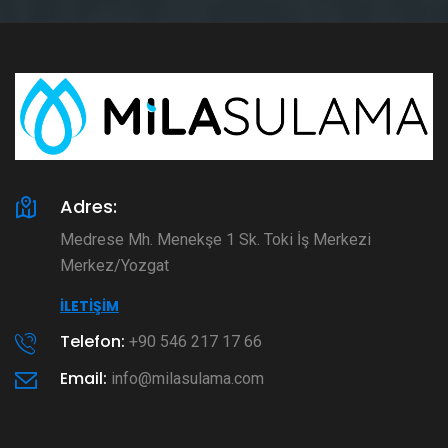
Adres:
Medrese Mh. Menekşe 1 Sk. Toki İş Merkezi
Merkez/Yozgat
İLETIŞIM
Telefon:
+90 546 217 17 66
Email:
info@milasulama.com