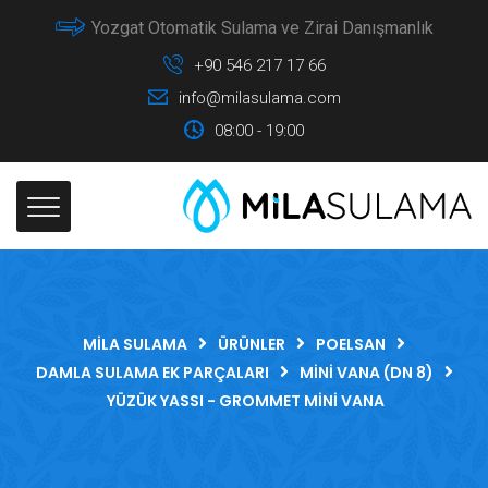
Yozgat Otomatik Sulama ve Zirai Danışmanlık
+90 546 217 17 66
info@milasulama.com
08:00 - 19:00
MILA SULAMA
ÜRÜNLER
POELSAN
DAMLA SULAMA EK PARÇALARI
MINI VANA (DN 8)
YÜZÜK YASSI - GROMMET MINI VANA