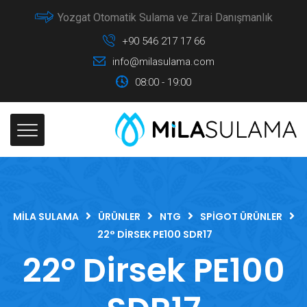
Yozgat Otomatik Sulama ve Zirai Danışmanlık
+90 546 217 17 66
info@milasulama.com
08:00 - 19:00
MILA SULAMA
ÜRÜNLER
NTG
SPIGOT ÜRÜNLER
22° DIRSEK PE100 SDR17
22° Dirsek PE100