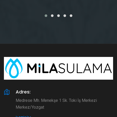
Adres:
Medrese Mh. Menekşe 1 Sk. Toki İş Merkezi
Merkez/Yozgat