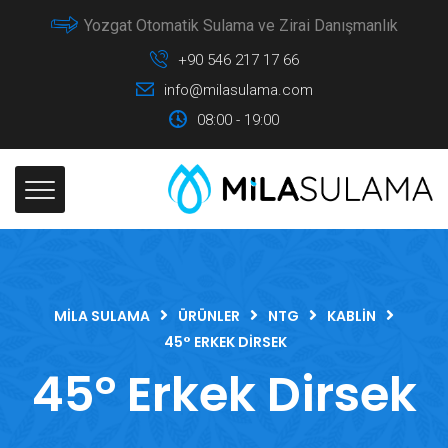
Yozgat Otomatik Sulama ve Zirai Danışmanlık
+90 546 217 17 66
info@milasulama.com
08:00 - 19:00
MILA SULAMA
ÜRÜNLER
NTG
KABLIN
45° ERKEK DIRSEK
45° Erkek Dirsek