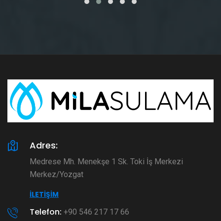
Adres:
Medrese Mh. Menekşe 1 Sk. Toki İş Merkezi
Merkez/Yozgat
İLETIŞIM
Telefon:
+90 546 217 17 66