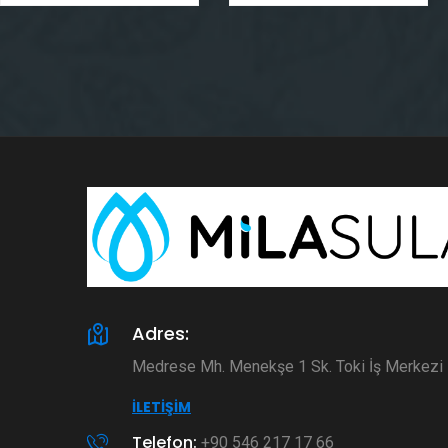
Adres:
Medrese Mh. Menekşe 1 Sk. Toki İş Merkez
İLETIŞIM
Telefon:
+90 546 217 17 66