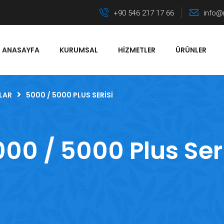
+90 546 217 17 66
info@
ANASAYFA
KURUMSAL
HIZMETLER
ÜRÜNLER
LAR
5000 / 5000 PLUS SERISI
00 / 5000 Plus Ser