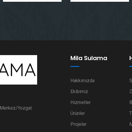
Mila Sulama
Hakkımızda
S
Ekibimiz
Z
Hizmetler
B
i Merkez/Yozgat
Ürünler
T
Projeler
M