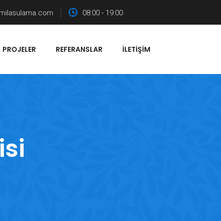
milasulama.com
08:00 - 19:00
PROJELER
REFERANSLAR
İLETIŞIM
isi