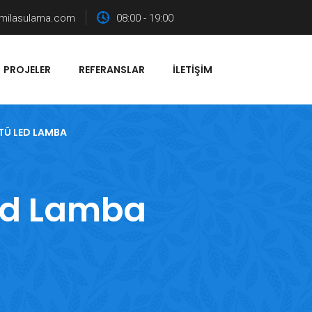
milasulama.com
08:00 - 19:00
PROJELER
REFERANSLAR
İLETIŞIM
TÜ LED LAMBA
ed Lamba