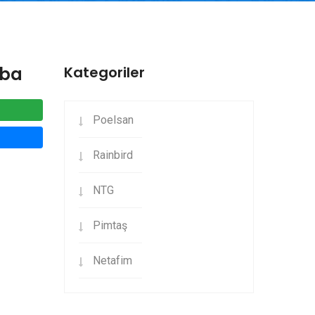
mba
Kategoriler
Poelsan
Rainbird
NTG
Pimtaş
Netafim