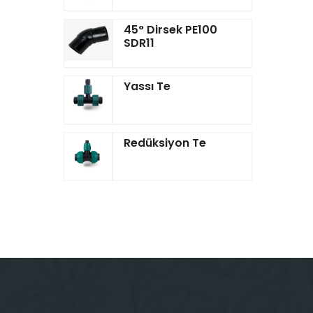
45° Dirsek PE100
SDR11
Yassı Te
Redüksiyon Te