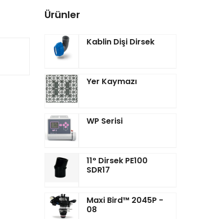
Ürünler
Kablin Dişi Dirsek
Yer Kaymazı
WP Serisi
11° Dirsek PE100
SDR17
Maxi Bird™ 2045P -
08