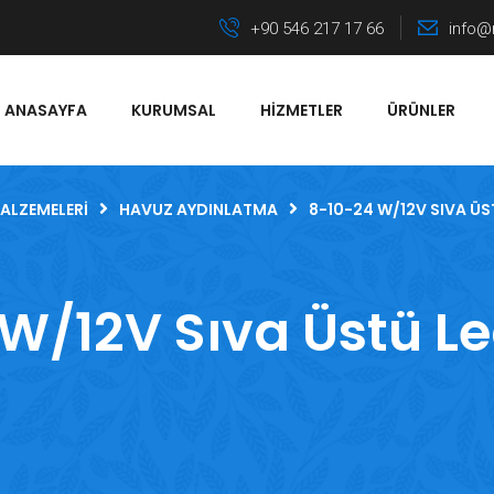
+90 546 217 17 66
info@
ANASAYFA
KURUMSAL
HIZMETLER
ÜRÜNLER
ALZEMELERI
HAVUZ AYDINLATMA
8-10-24 W/12V SIVA ÜS
 W/12V Sıva Üstü L