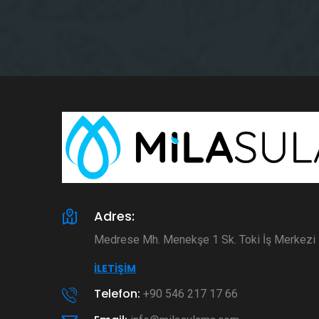
Adres:
Medrese Mh. Menekşe 1 Sk. Toki İş Merkez
İLETIŞIM
Telefon:
+90 546 217 17 66