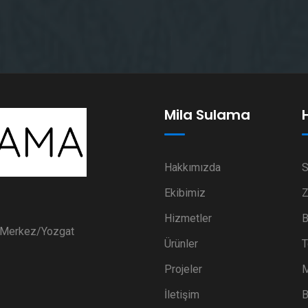
Mila Sulama
Hakkımızda
S
Ekibimiz
Z
Hizmetler
B
i Merkez/Yozgat
Ürünler
T
Projeler
M
İletişim
B