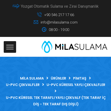
Yozgat Otomatik Sulama ve Zirai Danışmanlık
+90 546 217 17 66
info@milasulama.com
08:00 - 19:00
MILA SULAMA
ÜRÜNLER
PIMTAŞ
U-PVC ÇEKVALFLER
U-PVC KÜRESEL YAYLI ÇEKVALFLER
U-PVC KÜRESEL TEK TARAFLI YAYLI ÇEKVALF (TEK TARAF İÇ
DIŞ - TEK TARAF DIŞ DIŞLI)