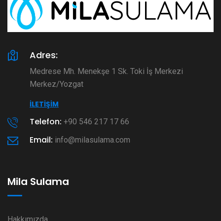
Adres:
Medrese Mh. Menekşe 1 Sk. Toki İş Merkezi
Merkez/Yozgat
İLETIŞIM
Telefon:
+90 546 217 17 66
Email:
info@milasulama.com
Mila Sulama
Hakkımızda