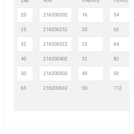
Çap
Kod
DN(mm)
H(mm)
20
216200202
16
54
25
216200252
20
62
32
216200322
25
64
40
216200402
32
82
50
216200502
40
92
63
216200632
50
112