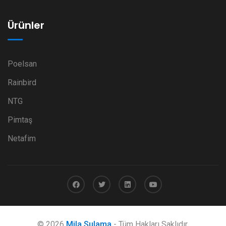
Ürünler
Poelsan
Rainbird
NTG
Pimtaş
Netafim
© 2026
Mila Sulama
- Tüm Hakları Saklıdır.