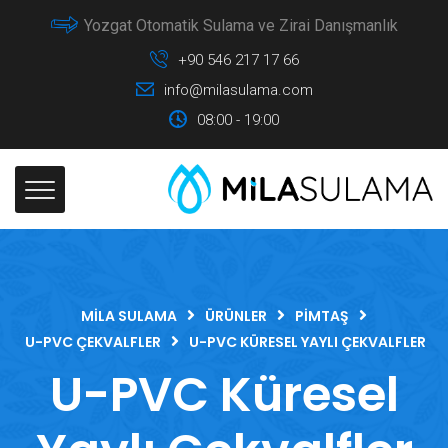
Yozgat Otomatik Sulama ve Zirai Danışmanlık
+90 546 217 17 66
info@milasulama.com
08:00 - 19:00
MILA SULAMA
ÜRÜNLER
PIMTAŞ
U-PVC ÇEKVALFLER
U-PVC KÜRESEL YAYLI ÇEKVALFLER
U-PVC Küresel