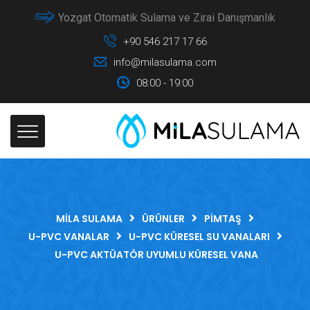
Yozgat Otomatik Sulama ve Zirai Danışmanlık
+90 546 217 17 66
info@milasulama.com
08:00 - 19:00
MILA SULAMA
ÜRÜNLER
PIMTAŞ
U-PVC VANALAR
U-PVC KÜRESEL SU VANALARI
U-PVC AKTÜATÖR UYUMLU KÜRESEL VANA