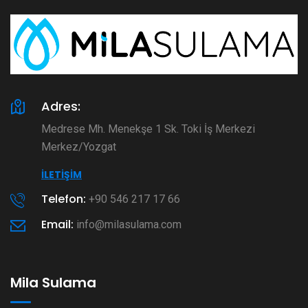
Adres:
Medrese Mh. Menekşe 1 Sk. Toki İş Merkezi
Merkez/Yozgat
İLETIŞIM
Telefon:
+90 546 217 17 66
Email:
info@milasulama.com
Mila Sulama