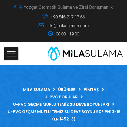
Yozgat Otomatik Sulama ve Zirai Danışmanlık
+90 546 217 17 66
info@milasulama.com
08:00 - 19:00
MILA SULAMA
ÜRÜNLER
PIMTAŞ
U-PVC BORULAR
U-PVC GEÇME MUFLU TEMIZ SU DEVE BOYUNLARI
U-PVC GEÇME MUFLU TEMIZ SU DEVE BOYNU 90° PN10-16
(EN 1452-3)