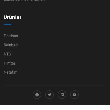
Ürünler
Poelsan
Rainbird
NTG
Pimtaş
Netafim