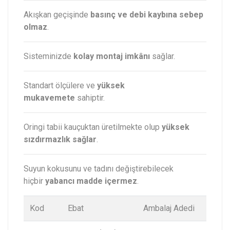
Akışkan geçişinde
basınç ve debi kaybına sebep
olmaz
.
Sisteminizde
kolay montaj imkânı
sağlar.
Standart ölçülere ve
yüksek
mukavemete
sahiptir.
Oringi tabii kauçuktan üretilmekte olup
yüksek
sızdırmazlık sağlar
.
Suyun kokusunu ve tadını değiştirebilecek
hiçbir
yabancı madde içermez
.
Kod
Ebat
Ambalaj Adedi