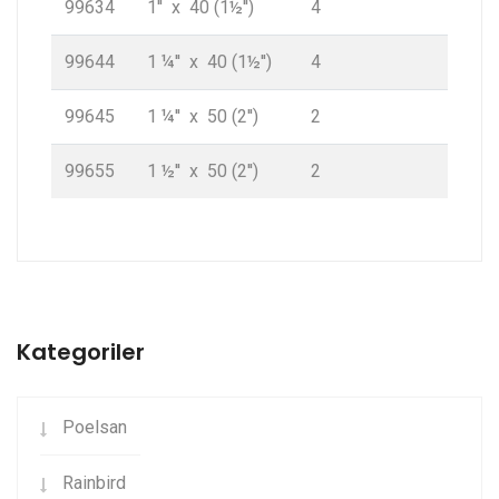
99634
1'' x 40 (1½'')
4
99644
1 ¼'' x 40 (1½'')
4
99645
1 ¼'' x 50 (2'')
2
99655
1 ½'' x 50 (2'')
2
Kategoriler
Poelsan
Rainbird