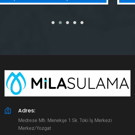
Adres:
Medrese Mh. Menekşe 1 Sk. Toki İş Merkezi
Merkez/Yozgat