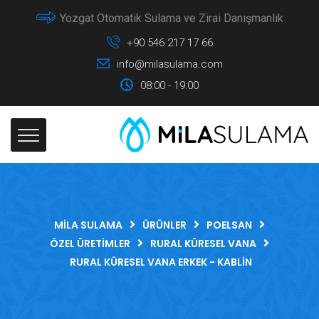
Yozgat Otomatik Sulama ve Zirai Danışmanlık
+90 546 217 17 66
info@milasulama.com
08:00 - 19:00
MILA SULAMA
ÜRÜNLER
POELSAN
ÖZEL ÜRETIMLER
RURAL KÜRESEL VANA
RURAL KÜRESEL VANA ERKEK - KABLIN