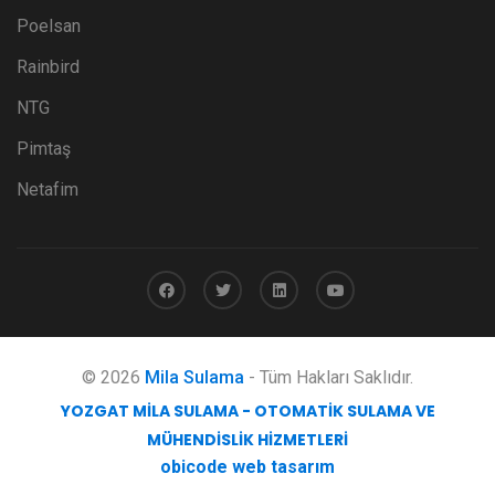
Poelsan
Rainbird
NTG
Pimtaş
Netafim
© 2026
Mila Sulama
- Tüm Hakları Saklıdır.
YOZGAT MILA SULAMA - OTOMATIK SULAMA VE
MÜHENDISLIK HIZMETLERI
obicode web tasarım