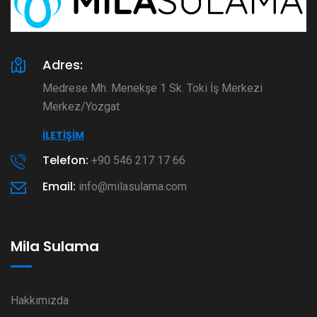
Adres:
Medrese Mh. Menekşe 1 Sk. Toki İş Merkezi
Merkez/Yozgat
İLETIŞIM
Telefon:
+90 546 217 17 66
Email:
info@milasulama.com
Mila Sulama
Hakkımızda