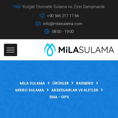
Yozgat Otomatik Sulama ve Zirai Danışmanlık
+90 546 217 17 66
info@milasulama.com
08:00 - 19:00
MILA SULAMA
ÜRÜNLER
RAINBIRD
MIKRO SULAMA
AKSESUARLAR VE ALETLER
EMA - GPX