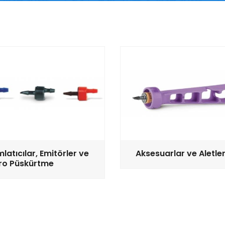
latıcılar, Emitörler ve
Aksesuarlar ve Aletle
ro Püskürtme