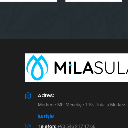
Adres:
Medrese Mh. Menekşe 1 Sk. Toki İş Merkez
İLETIŞIM
Telefon:
+90 546 217 17 66