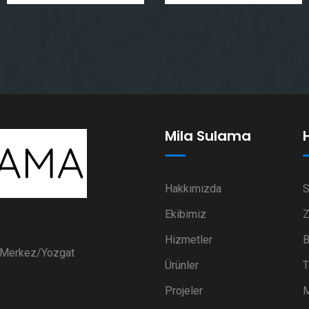
Mila Sulama
Hakkımızda
S
Ekibimiz
Z
Hizmetler
B
i Merkez/Yozgat
Ürünler
T
Projeler
M