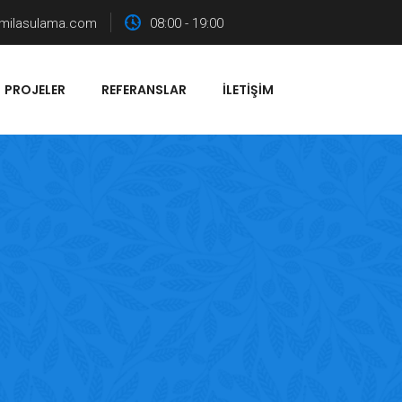
milasulama.com
08:00 - 19:00
PROJELER
REFERANSLAR
İLETIŞIM