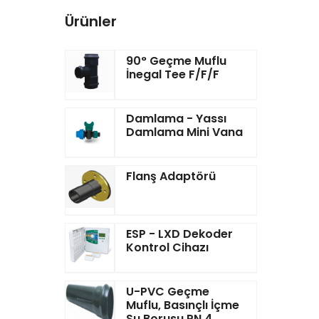
Ürünler
90° Geçme Muflu
İnegal Tee F/F/F
Damlama - Yassı
Damlama Mini Vana
Flanş Adaptörü
ESP - LXD Dekoder
Kontrol Cihazı
U-PVC Geçme
Muflu, Basınçlı İçme
Su Borusu PN 4