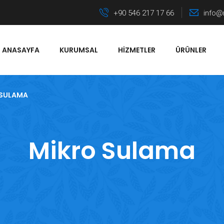
+90 546 217 17 66
info@
ANASAYFA
KURUMSAL
HIZMETLER
ÜRÜNLER
 SULAMA
Mikro Sulama