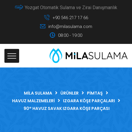
Yozgat Otomatik Sulama ve Zirai Danışmanlık
+90 546 217 17 66
info@milasulama.com
08:00 - 19:00
MILA SULAMA
ÜRÜNLER
PIMTAŞ
HAVUZ MALZEMELERI
IZGARA KÖŞE PARÇALARI
90° HAVUZ SAVAK IZGARA KÖŞE PARÇASI