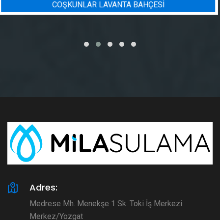
BADEM BAHÇESI SULAMA PROJE
Adres:
Medrese Mh. Menekşe 1 Sk. Toki İş Merkezi
Merkez/Yozgat