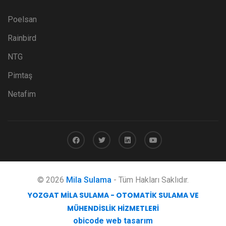
Poelsan
Rainbird
NTG
Pimtaş
Netafim
© 2026
Mila Sulama
- Tüm Hakları Saklıdır.
YOZGAT MILA SULAMA - OTOMATIK SULAMA VE
MÜHENDISLIK HIZMETLERI
obicode web tasarım