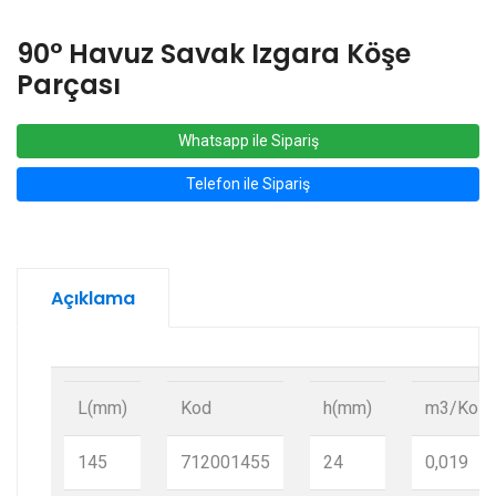
90° Havuz Savak Izgara Köşe
Parçası
Whatsapp ile Sipariş
Telefon ile Sipariş
Açıklama
L(mm)
Kod
h(mm)
m3/Koli
145
712001455
24
0,019