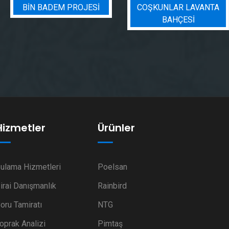
BIN BADEM PROJESI
COŞKUNLAR LAVANTA
BAHÇESİ
Hizmetler
Ürünler
ulama Hizmetleri
Poelsan
irai Danışmanlık
Rainbird
oru Tamiratı
NTG
oprak Analizi
Pimtaş