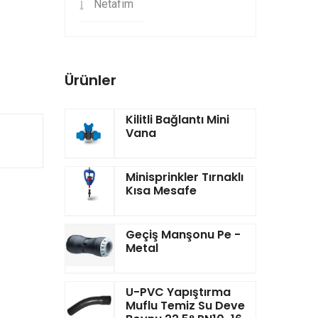
Netafim
Ürünler
Kilitli Bağlantı Mini
Vana
Minisprinkler Tırnaklı
Kısa Mesafe
Geçiş Manşonu Pe -
Metal
U-PVC Yapıştırma
Muflu Temiz Su Deve