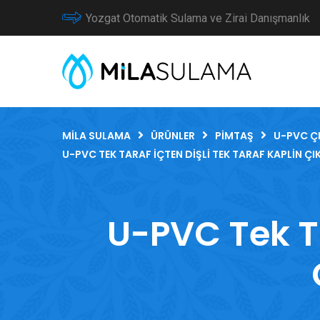
Yozgat Otomatik Sulama ve Zirai Danışmanlık
MILA SULAMA
ÜRÜNLER
PIMTAŞ
U-PVC Ç
U-PVC TEK TARAF İÇTEN DIŞLI TEK TARAF KAPLIN ÇIK
U-PVC Tek Ta