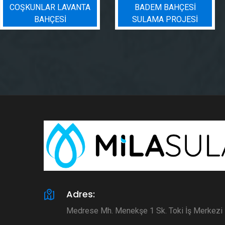
COŞKUNLAR LAVANTA
BADEM BAHÇESI
BAHÇESİ
SULAMA PROJESI
Adres:
Medrese Mh. Menekşe 1 Sk. Toki İş Merkez