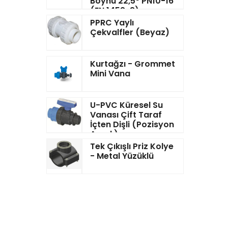
Boynu 22,5° PN10-16
(EN 1452-3)
PPRC Yaylı
Çekvalfler (Beyaz)
Kurtağzı - Grommet
Mini Vana
U-PVC Küresel Su
Vanası Çift Taraf
İçten Dişli (Pozisyon
Ayarlı)
Tek Çıkışlı Priz Kolye
- Metal Yüzüklü