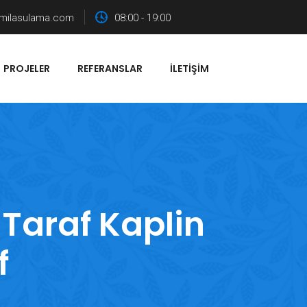
milasulama.com
08:00 - 19:00
PROJELER
REFERANSLAR
İLETIŞIM
 Taraf Kaplin
f