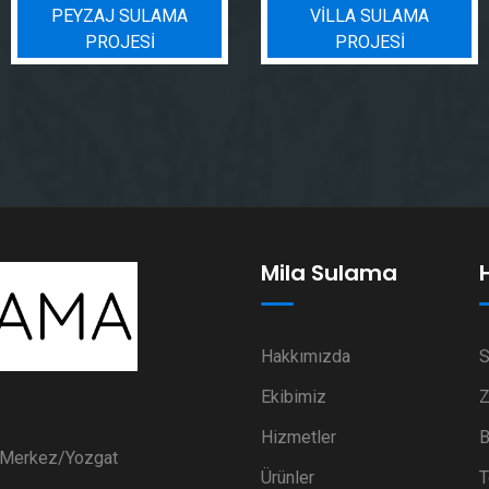
PEYZAJ SULAMA
VILLA SULAMA
PROJESI
PROJESI
Mila Sulama
Hakkımızda
S
Ekibimiz
Z
Hizmetler
B
i Merkez/Yozgat
Ürünler
T