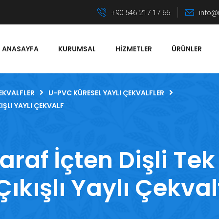
+90 546 217 17 66
info@
ANASAYFA
KURUMSAL
HIZMETLER
ÜRÜNLER
EKVALFLER
U-PVC KÜRESEL YAYLI ÇEKVALFLER
IŞLI YAYLI ÇEKVALF
raf İçten Dişli Tek
Çıkışlı Yaylı Çekval