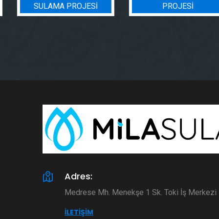
SULAMA PROJESI
PROJESI
Adres:
Medrese Mh. Menekşe 1 Sk. Toki İş Merkez
İLETIŞIM