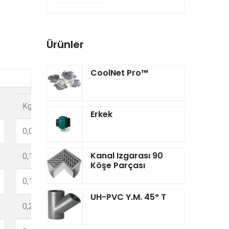
Ürünler
CoolNet Pro™‎
Kg/Adet
Kolideki
Basınç
Erkek
Adet
0,087
10
64
Kanal Izgarası 90
0,119
10
Köşe Parçası
56
0,166
10
36
UH-PVC Y.M. 45° T
0,253
10
30