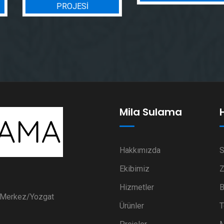
PROJESI
Mila Sulama
Hakkımızda
S
Ekibimiz
Z
Hizmetler
B
i Merkez/Yozgat
Ürünler
T