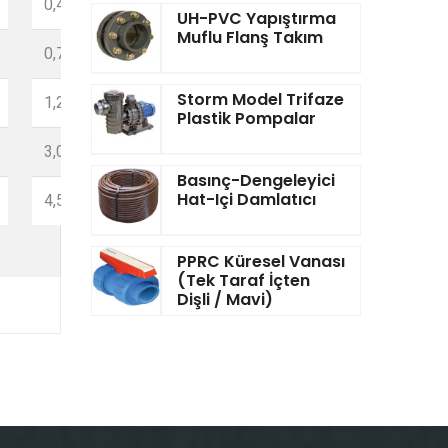
0,430
10
UH-PVC Yapıştırma
20
Muflu Flanş Takım
0,755
10
20
Storm Model Trifaze
1,271
10
Plastik Pompalar
8
3,067
10
4
Basınç-Dengeleyici
Hat-Içi Damlatıcı
4,587
10
2
PPRC Küresel Vanası
(Tek Taraf İçten
Dişli / Mavi)