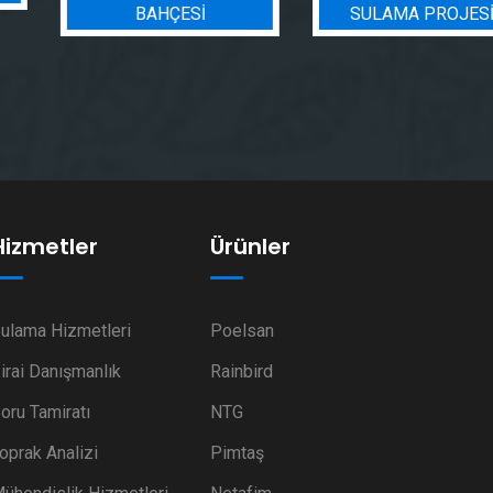
BAHÇESİ
SULAMA PROJESI
Hizmetler
Ürünler
ulama Hizmetleri
Poelsan
irai Danışmanlık
Rainbird
oru Tamiratı
NTG
oprak Analizi
Pimtaş