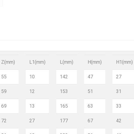
Z(mm)
L1(mm)
L(mm)
H(mm)
H1(mm)
55
10
142
47
27
59
12
153
51
31
69
13
165
63
33
72
27
177
67
42