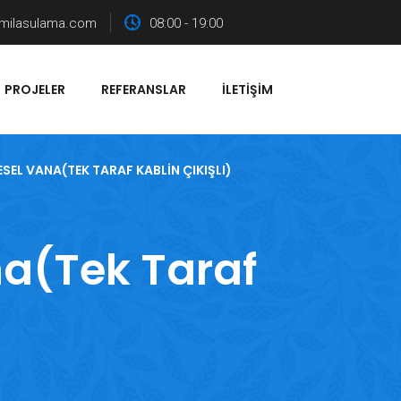
milasulama.com
08:00 - 19:00
PROJELER
REFERANSLAR
İLETIŞIM
SEL VANA(TEK TARAF KABLIN ÇIKIŞLI)
a(Tek Taraf