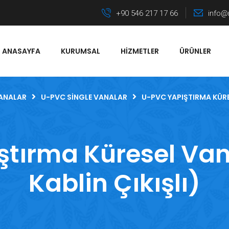
+90 546 217 17 66
info@
ANASAYFA
KURUMSAL
HIZMETLER
ÜRÜNLER
ANALAR
U-PVC SINGLE VANALAR
U-PVC YAPIŞTIRMA KÜRE
ştırma Küresel Van
Kablin Çıkışlı)