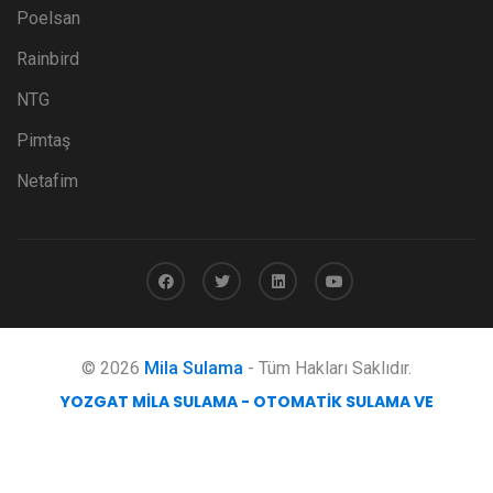
Poelsan
Rainbird
NTG
Pimtaş
Netafim
© 2026
Mila Sulama
- Tüm Hakları Saklıdır.
YOZGAT MILA SULAMA - OTOMATIK SULAMA VE
MÜHENDISLIK HIZMETLERI
obicode web tasarım