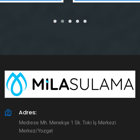
Adres:
Medrese Mh. Menekşe 1 Sk. Toki İş Merkezi
Merkez/Yozgat