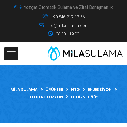
Yozgat Otomatik Sulama ve Zirai Danışmanlık
+90 546 217 17 66
info@milasulama.com
08:00 - 19:00
MILA SULAMA
ÜRÜNLER
NTG
ENJEKSIYON
ELEKTROFÜZYON
EF DIRSEK 90°