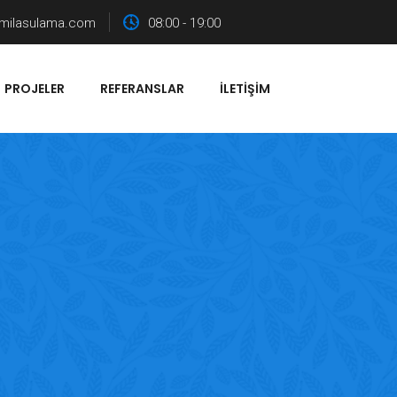
milasulama.com
08:00 - 19:00
PROJELER
REFERANSLAR
İLETIŞIM