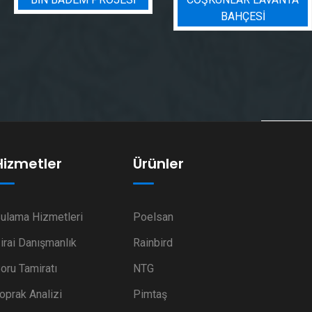
BAHÇESİ
SULAMA PROJESI
Hizmetler
Ürünler
ulama Hizmetleri
Poelsan
irai Danışmanlık
Rainbird
oru Tamiratı
NTG
oprak Analizi
Pimtaş