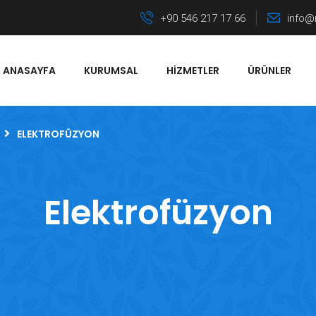
+90 546 217 17 66
info@
ANASAYFA
KURUMSAL
HIZMETLER
ÜRÜNLER
ELEKTROFÜZYON
Elektrofüzyon