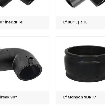
90° İnegal Te
Ef 90° Eşit TE
Dirsek 90°
Ef Manşon SDR 17