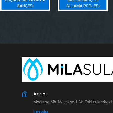
SULAMA PROJESI
PROJESI
Adres:
Medrese Mh. Menekşe 1 Sk. Toki İş Merkez
İLETIŞIM