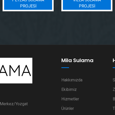
PROJESI
Mila Sulama
Hakkımızda
S
Ekibimiz
Z
Hizmetler
B
i Merkez/Yozgat
Ürünler
T