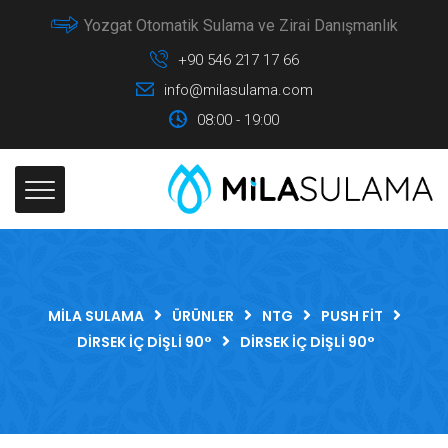
Yozgat Otomatik Sulama ve Zirai Danışmanlık
+90 546 217 17 66
info@milasulama.com
08:00 - 19:00
MILA SULAMA
ÜRÜNLER
NTG
PUSH FIT
DIRSEK İÇ DIŞLI 90°
DIRSEK İÇ DIŞLI 90°