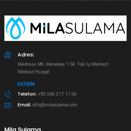
Adres:
Medrese Mh. Menekşe 1 Sk. Toki İş Merkezi
Merkez/Yozgat
İLETIŞIM
Telefon:
+90 546 217 17 66
Email:
info@milasulama.com
Mila Sulama