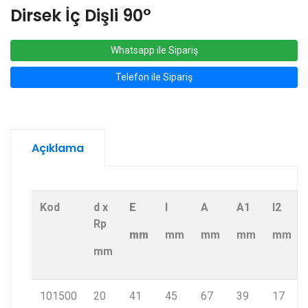
Dirsek İç Dişli 90°
Whatsapp ile Sipariş
Telefon ile Sipariş
Açıklama
Kod
d x
E
I
A
A1
I2
Rp
mm
mm
mm
mm
mm
mm
101500
20
41
45
67
39
17