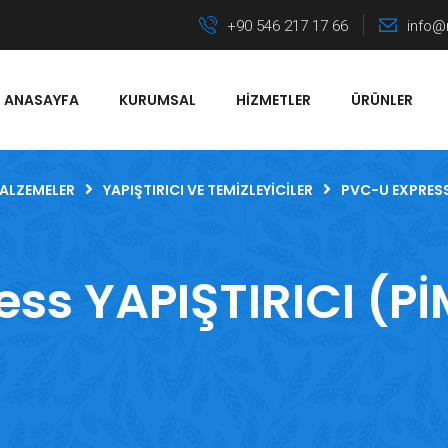
+90 546 217 17 66
info@
ANASAYFA
KURUMSAL
HIZMETLER
ÜRÜNLER
MALZEMELER
YAPIŞTIRICI VE TEMIZLEYICILER
PVC-U EXPRESS
ss YAPIŞTIRICI (P