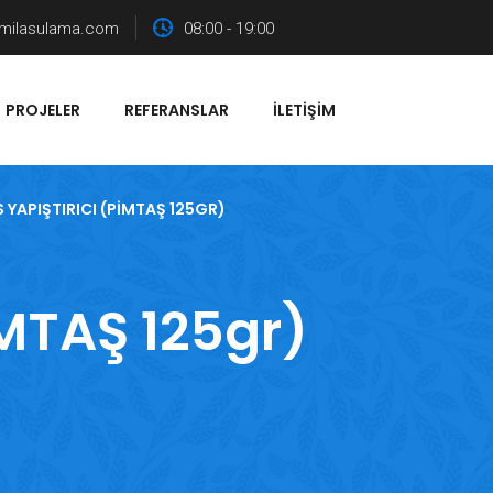
milasulama.com
08:00 - 19:00
PROJELER
REFERANSLAR
İLETIŞIM
 YAPIŞTIRICI (PİMTAŞ 125GR)
İMTAŞ 125gr)