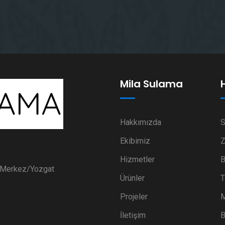
Mila Sulama
Hakkımızda
S
Ekibimiz
Z
Hizmetler
B
i Merkez/Yozgat
Ürünler
T
Projeler
M
İletişim
B