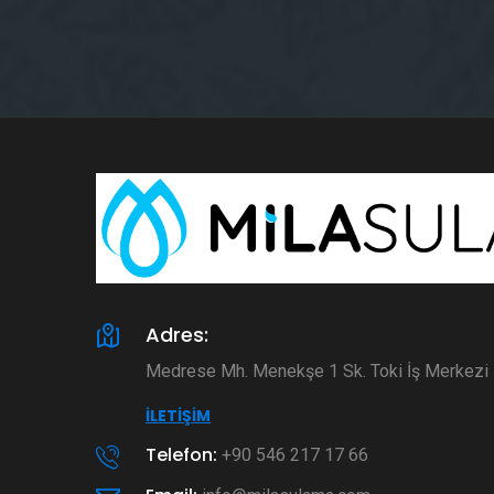
Adres:
Medrese Mh. Menekşe 1 Sk. Toki İş Merkez
İLETIŞIM
Telefon:
+90 546 217 17 66