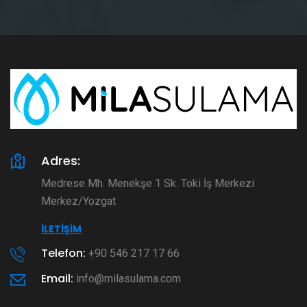
Adres:
Medrese Mh. Menekşe 1 Sk. Toki İş Merkezi
Merkez/Yozgat
İLETIŞIM
Telefon:
+90 546 217 17 66
Email:
info@milasulama.com