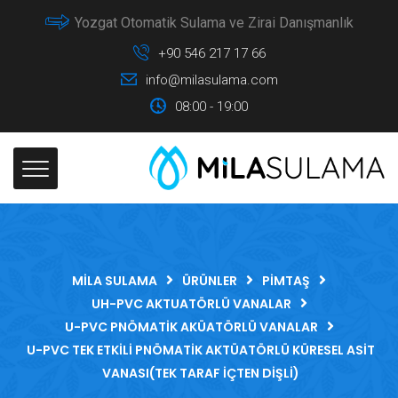
Yozgat Otomatik Sulama ve Zirai Danışmanlık
+90 546 217 17 66
info@milasulama.com
08:00 - 19:00
MILA SULAMA
ÜRÜNLER
PIMTAŞ
UH-PVC AKTUATÖRLÜ VANALAR
U-PVC PNÖMATIK AKÜATÖRLÜ VANALAR
U-PVC TEK ETKILI PNÖMATIK AKTÜATÖRLÜ KÜRESEL ASIT
VANASI(TEK TARAF İÇTEN DIŞLI)