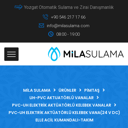
Yozgat Otomatik Sulama ve Zirai Danışmanlık
+90 546 217 17 66
info@milasulama.com
08:00 - 19:00
MILA SULAMA
ÜRÜNLER
PIMTAŞ
UH-PVC AKTUATÖRLÜ VANALAR
PVC-UH ELEKTRIK AKTÜATÖRLÜ KELEBEK VANALAR
PVC-UH ELEKTRIK AKTÜATÖRLÜ KELEBEK VANA(24 V DC)
ELLE ACIL KUMANDALI-TAKIM