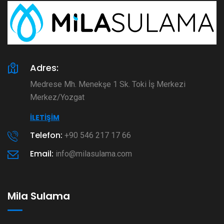
Adres:
Medrese Mh. Menekşe 1 Sk. Toki İş Merkezi
Merkez/Yozgat
İLETIŞIM
Telefon:
+90 546 217 17 66
Email:
info@milasulama.com
Mila Sulama