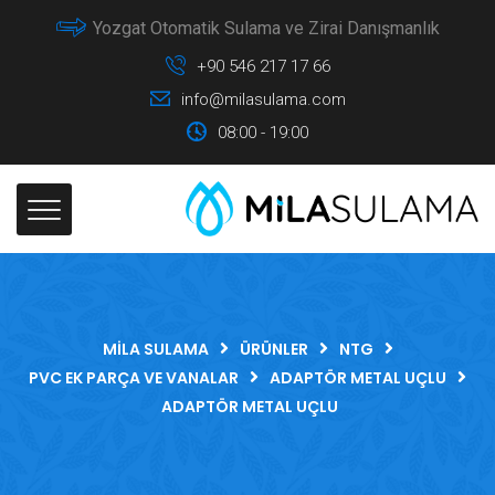
Yozgat Otomatik Sulama ve Zirai Danışmanlık
+90 546 217 17 66
info@milasulama.com
08:00 - 19:00
MILA SULAMA
ÜRÜNLER
NTG
PVC EK PARÇA VE VANALAR
ADAPTÖR METAL UÇLU
ADAPTÖR METAL UÇLU