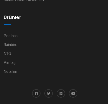
Ürünler
Poelsan
Rainbird
NTG
Pimtaş
Netafim