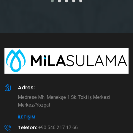
Adres:
Medrese Mh. Menekşe 1 Sk. Toki İş Merkezi
Merkez/Yozgat
İLETIŞIM
Telefon:
+90 546 217 17 66