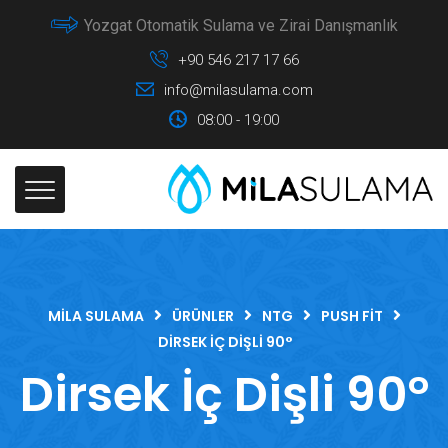
Yozgat Otomatik Sulama ve Zirai Danışmanlık
+90 546 217 17 66
info@milasulama.com
08:00 - 19:00
MILA SULAMA
ÜRÜNLER
NTG
PUSH FIT
DIRSEK İÇ DIŞLI 90°
Dirsek İç Dişli 90°