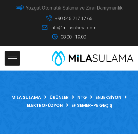
Yozgat Otomatik Sulama ve Zirai Danışmanlık
+90 546 217 17 66
info@milasulama.com
08:00 - 19:00
MILA SULAMA
ÜRÜNLER
NTG
ENJEKSIYON
ELEKTROFÜZYON
EF SEMER-PE GEÇIŞ