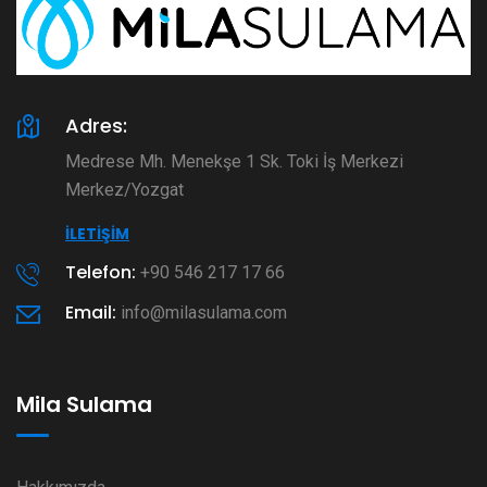
Adres:
Medrese Mh. Menekşe 1 Sk. Toki İş Merkezi
Merkez/Yozgat
İLETIŞIM
Telefon:
+90 546 217 17 66
Email:
info@milasulama.com
Mila Sulama