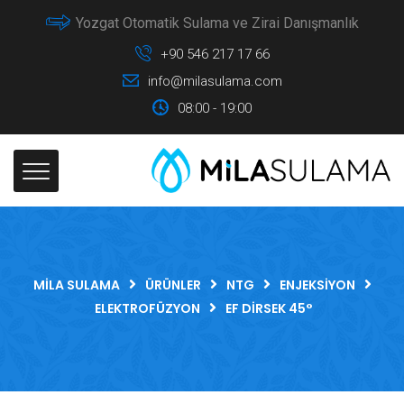
Yozgat Otomatik Sulama ve Zirai Danışmanlık
+90 546 217 17 66
info@milasulama.com
08:00 - 19:00
MILA SULAMA
ÜRÜNLER
NTG
ENJEKSIYON
ELEKTROFÜZYON
EF DIRSEK 45°