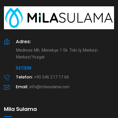
Adres:
Medrese Mh. Menekşe 1 Sk. Toki İş Merkezi
Merkez/Yozgat
İLETIŞIM
Telefon:
+90 546 217 17 66
Email:
info@milasulama.com
Mila Sulama