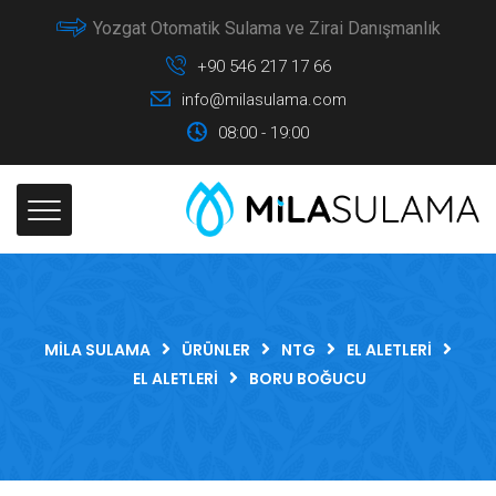
Yozgat Otomatik Sulama ve Zirai Danışmanlık
+90 546 217 17 66
info@milasulama.com
08:00 - 19:00
MILA SULAMA
ÜRÜNLER
NTG
EL ALETLERI
EL ALETLERI
BORU BOĞUCU