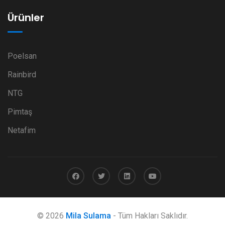
Ürünler
Poelsan
Rainbird
NTG
Pimtaş
Netafim
© 2026
Mila Sulama
- Tüm Hakları Saklıdır.