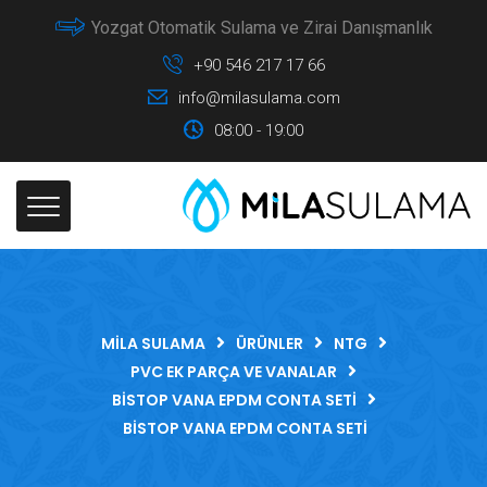
Yozgat Otomatik Sulama ve Zirai Danışmanlık
+90 546 217 17 66
info@milasulama.com
08:00 - 19:00
MILA SULAMA
ÜRÜNLER
NTG
PVC EK PARÇA VE VANALAR
BISTOP VANA EPDM CONTA SETI
BISTOP VANA EPDM CONTA SETI