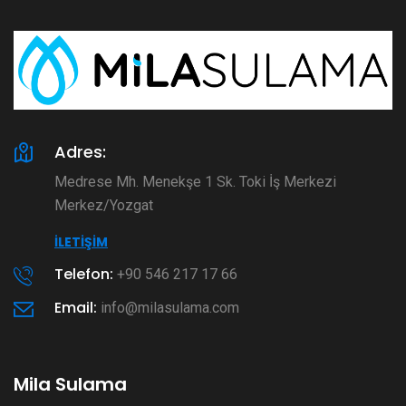
Adres:
Medrese Mh. Menekşe 1 Sk. Toki İş Merkezi
Merkez/Yozgat
İLETIŞIM
Telefon:
+90 546 217 17 66
Email:
info@milasulama.com
Mila Sulama