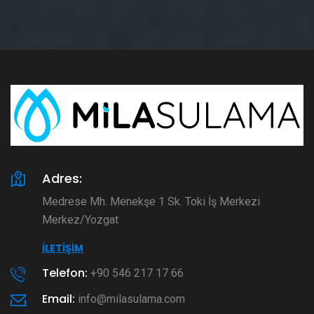
Adres:
Medrese Mh. Menekşe 1 Sk. Toki İş Merkezi
Merkez/Yozgat
İLETIŞIM
Telefon:
+90 546 217 17 66
Email:
info@milasulama.com