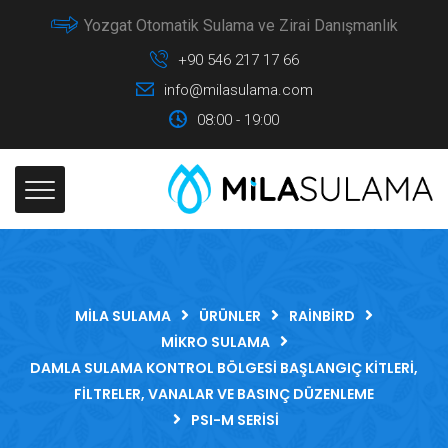
Yozgat Otomatik Sulama ve Zirai Danışmanlık
+90 546 217 17 66
info@milasulama.com
08:00 - 19:00
MILA SULAMA
ÜRÜNLER
RAINBIRD
MIKRO SULAMA
DAMLA SULAMA KONTROL BÖLGESI BAŞLANGIÇ KITLERI,
FILTRELER, VANALAR VE BASINÇ DÜZENLEME
PSI-M SERISI