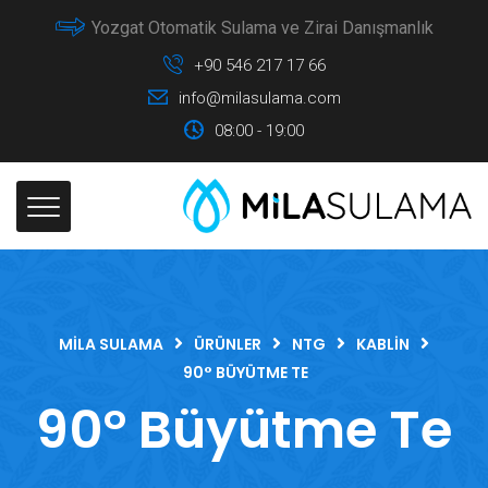
Yozgat Otomatik Sulama ve Zirai Danışmanlık
+90 546 217 17 66
info@milasulama.com
08:00 - 19:00
MILA SULAMA
ÜRÜNLER
NTG
KABLIN
90° BÜYÜTME TE
90° Büyütme Te