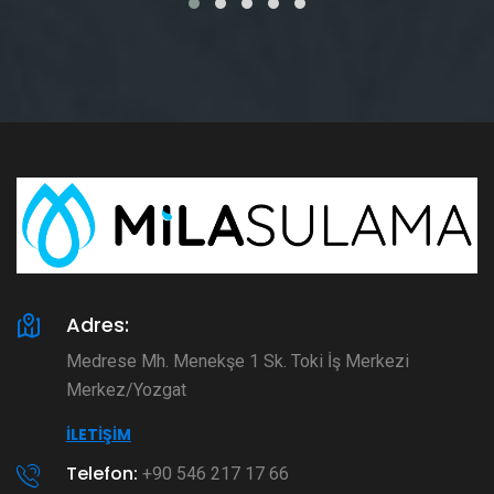
Adres:
Medrese Mh. Menekşe 1 Sk. Toki İş Merkezi
Merkez/Yozgat
İLETIŞIM
Telefon:
+90 546 217 17 66